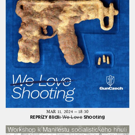
MAR 11, 2024 — 18:30
REPRÍZY 8lidí: ̶W̶e̶ ̶L̶o̶v̶e̶ Shooting