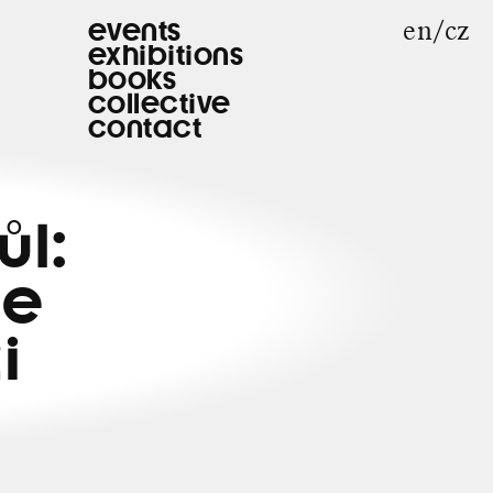
en
cz
events
exhibitions
books
collective
contact
ůl:
ie
i