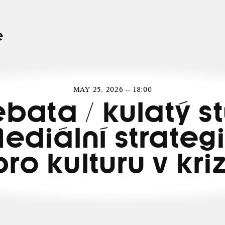
e
MAY 25, 2026 — 18:00
bata / kulatý st
ediální strateg
pro kulturu v kriz