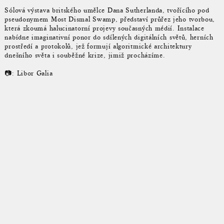
Sólová výstava britského umělce Dana Sutherlanda, tvořícího pod
pseudonymem Most Dismal Swamp, představí průřez jeho tvorbou,
která zkoumá halucinatorní projevy současných médií. Instalace
nabídne imaginativní ponor do sdílených digitálních světů, herních
prostředí a protokolů, jež formují algoritmické architektury
dnešního světa i souběžné krize, jimiž procházíme.
📷: Libor Galia