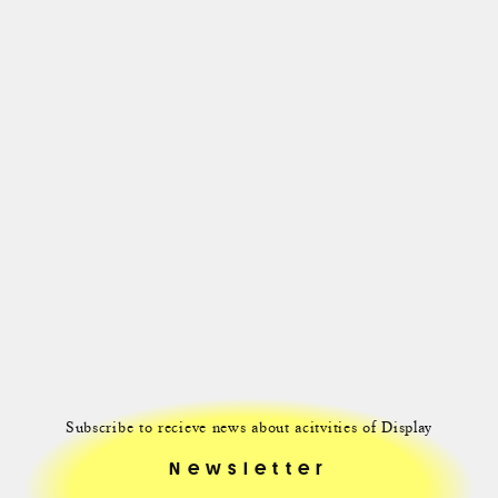
Subscribe to recieve news about acitvities of Display
Newsletter