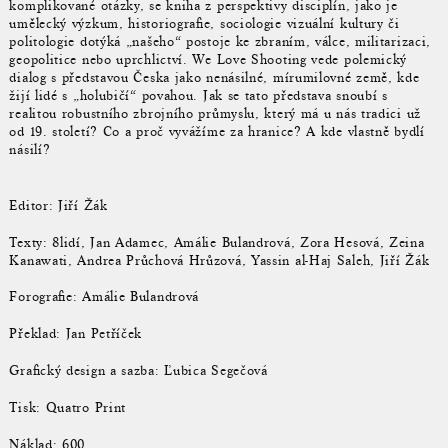
komplikované otázky, se kniha z perspektivy disciplín, jako je
umělecký výzkum, historiografie, sociologie vizuální kultury či
politologie dotýká „našeho“ postoje ke zbraním, válce, militarizaci,
geopolitice nebo uprchlictví. We Love Shooting vede polemický
dialog s představou Česka jako nenásilné, mírumilovné země, kde
žijí lidé s „holubičí“ povahou. Jak se tato představa snoubí s
realitou robustního zbrojního průmyslu, který má u nás tradici už
od 19. století? Co a proč vyvážíme za hranice? A kde vlastně bydlí
násilí?
Editor: Jiří Žák
Texty: 8lidí, Jan Adamec, Amálie Bulandrová, Zora Hesová, Zeina
Kanawati, Andrea Průchová Hrůzová, Yassin al-Haj Saleh, Jiří Žák
Forografie: Amálie Bulandrová
Překlad: Jan Petříček
Grafický design a sazba: Ľubica Segečová
Tisk: Quatro Print
Náklad: 600