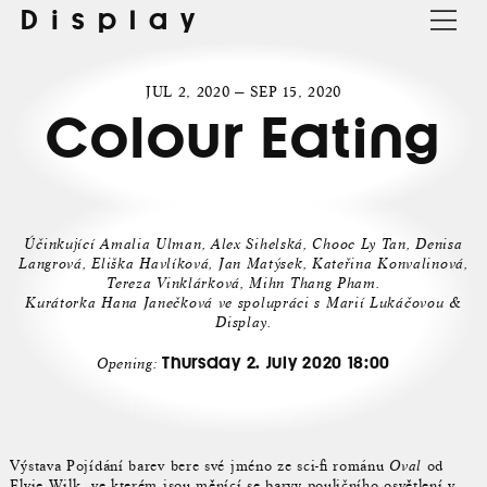
Display
JUL 2, 2020 — SEP 15, 2020
Colour Eating
Účinkující Amalia Ulman, Alex Sihelská, Chooc Ly Tan, Denisa
Langrová, Eliška Havlíková, Jan Matýsek, Kateřina Konvalinová,
Tereza Vinklárková, Mihn Thang Pham.
Kurátorka Hana Janečková ve spolupráci s Marií Lukáčovou &
Display.
Thursday 2. July 2020 18:00
Opening:
Výstava Pojídání barev bere své jméno ze sci-fi románu
Oval
od
Elvie Wilk, ve kterém jsou měnící se barvy pouličního osvětlení v