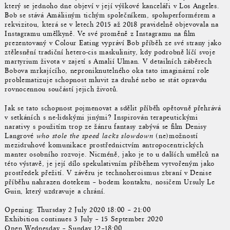
který se jednoho dne objeví v její výškové kanceláři v Los Angeles.
Bob se stává Amáliiným tichým společníkem, spoluperformérem a
rekvizitou, která se v letech 2015 až 2018 pravidelně objevovala na
Instagramu umělkyně. Ve své proměně z Instagramu na film
prezentovaný v Colour Eating vypráví Bob příběh ze své strany jako
ztělesnění tradiční hetero-cis maskulinity, kdy podrobně líčí svoje
martyrium života v zajetí s Amalií Ulman. V detailních záběrech
Bobova mrkajícího, neproniknutelného oka tato imaginární role
problematizuje schopnost mluvit za druhé nebo se stát opravdu
rovnocennou součástí jejich životů.
Jak se tato schopnost pojmenovat a sdělit příběh opětovně přehrává
v setkáních s ne-lidskými jinými? Inspirován terapeutickými
narativy s použitím trop ze žánru fantasy zabývá se film Denisy
Langrové
who stole the speed lacks slowdown
(ne)možností
mezidruhové komunikace prostřednictvím antropocentrických
manter osobního rozvoje. Nicméně, jako je to u dalších umělců na
této výstavě, je její dílo spekulativním příběhem vytvořeným jako
prostředek přežití. V závěru je technoheroismus zbraní v Denise
příběhu nahrazen dotekem – bodem kontaktu, nosičem Ursuly Le
Guin, který uzdravuje a chrání.
Opening: Thursday 2 July 2020 18:00 – 21:00
Exhibition continues 3 July – 15 September 2020
Open Wednesday – Sunday 12–18:00