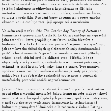
berlínském městském prostoru ukazatelem udržitelnosti života. Zde
je lidská zkušenost medikována a kapitalismus se šíří jako
metastázující sen o věčně rostoucí produkci, vysokém rozlišení,
saturaci a spektáklu. Pojídání barev zkoumá trh s touto emoční
ekonomikou a osciluje mezi její apropriací a narušením.
Ve svém eseji z roku 1984
The Carrier Bag Theory of Fiction
se
feministická spisovatelka Ursula K. Le Guin zaměřuje na vyprávění
jako techniku, která propůjčuje strukturu našim životům a
hodnotám. Ursula Le Guin ve své poetické argumentaci vysvětluje,
jak se v lovecko-sběračských společenstvích staly dominantními
příběhy lovců mamutů. Vyprávějí se mnohem snáz než příběhy o
trhání jahod, sbírání mušlí a sklízení ovsa. Příběhy, kde se
objevovaly klacky a oštěpy, zastínily ty o uchovávání potravin, o
ochraně, jejichž hrdiny byly vaky, hrnce a pánve. Tyto narativy,
společně s naší násilnou snahou o ovládání přírody pak postupně
nahlodávali étos sběračské egalitářské společnosti a ponechaly
metaforický potenciál nosičů neprozkoumaným.
Jak se můžeme posunout od zbraní k nosičům jako k narativnímu
prostředku a vizuální metafoře? Jakou formu na sebe mohou takoví
nosiči vzít ve věku apokalyptických pandemií, spektáklu instagramu,
s naší subjektivitou využívanou farmaceuticko-technokratické
kulturním průmyslem? Umělecká díla zahrnutá v Colour Eating /