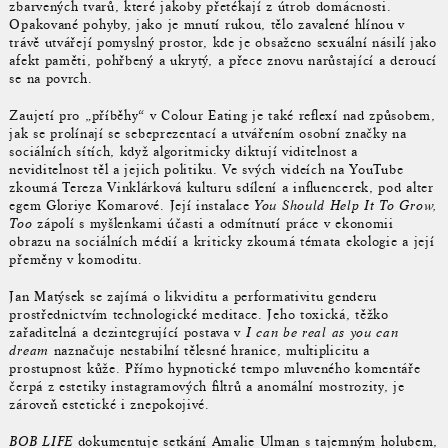
zbarvených tvarů, které jakoby přetékají z útrob domácnosti.
Opakované pohyby, jako je mnutí rukou, tělo zavalené hlínou v
trávě utvářejí pomyslný prostor, kde je obsaženo sexuální násilí jako
afekt paměti, pohřbený a ukrytý, a přece znovu narůstající a deroucí
se na povrch.
Zaujetí pro „příběhy“ v Colour Eating je také reflexí nad způsobem,
jak se prolínají se sebeprezentací a utvářením osobní značky na
sociálních sítích, když algoritmicky diktují viditelnost a
neviditelnost těl a jejich politiku. Ve svých videích na YouTube
zkoumá Tereza Vinklárková kulturu sdílení a influencerek, pod alter
egem Gloriye Komarové. Její instalace
You Should Help It To Grow,
Too
zápolí s myšlenkami účasti a odmítnutí práce v ekonomii
obrazu na sociálních médií a kriticky zkoumá témata ekologie a její
přeměny v komoditu.
Jan Matýsek se zajímá o likviditu a performativitu genderu
prostřednictvím technologické meditace. Jeho toxická, těžko
zařaditelná a dezintegrující postava v
I can be real as you can
dream
naznačuje nestabilní tělesné hranice, multiplicitu a
prostupnost kůže. Přímo hypnotické tempo mluveného komentáře
čerpá z estetiky instagramových filtrů a anomální mostrozity, je
zároveň estetické i znepokojivé.
BOB LIFE
dokumentuje setkání Amalie Ulman s tajemným holubem,