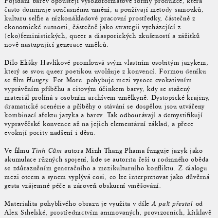
Pojídání barev opouštějí vysokoformátové formy produkce, která
často dominuje současnému umění, a používají metody samouků,
kulturu selfie a nízkonákladové pracovní prostředky, částečně z
ekonomické nutnosti, částečně jako strategii vycházející z
(eko)feministických, queer a diasporických zkušeností a zážitků
nově nastupující generace umělců.
Dílo Elišky Havlíkové promlouvá svým vlastním osobitým jazykem,
který se svou queer poetikou uvolňuje z konvencí. Formou deníku
se film
Hungry
. For More. pohybuje mezi vysoce evokativním
vyprávěním příběhu a citovým účinkem barvy, kdy se stažený
materiál prolíná s osobním archívem umělkyně. Dystopické krajiny,
dramatické scenérie a příběhy o stávání se dospělou jsou utvářeny
kombinací afektu jazyka a barev. Tak odbourávají a demystifikují
vypravěčské konvence až na jejich elementární základ, a přece
evokují pocity nadšení i děsu.
Ve filmu
Tình Cảm
autora Minh Thang Phama funguje jazyk jako
akumulace různých spojení, kde se autorita řeší u rodinného oběda
se zdůrazněním generačního a mezikulturního konfliktu. Z dialogu
mezi otcem a synem vyplývá cosi, co lze interpretovat jako důvěrná
gesta vzájemné péče a zároveň obskurní vměšování.
Materialita pohyblivého obrazu je využita v díle
A pak přestal
od
Alex Sihelské, prostřednictvím animovaných, provizorních, křiklavě