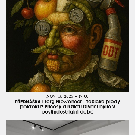
NOV 13, 2025 — 17:00
PŘEDNÁŠKA | Jörg Niewöhner - Toxické plody
pokroku? Přínosy a rizika užívání bylin v
postindustriální době