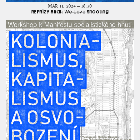
MAR 11, 2024 — 18:30
REPRÍZY 8lidí:̶ W̶e̶ ̶L̶o̶v̶e̶ Shooting