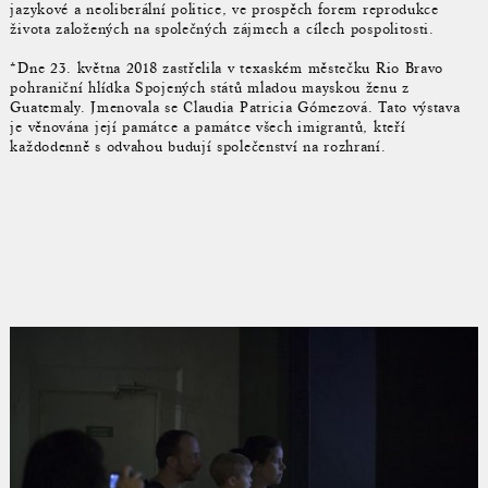
jazykové a neoliberální politice, ve prospěch forem reprodukce
života založených na společných zájmech a cílech pospolitosti.
*Dne 23. května 2018 zastřelila v texaském městečku Rio Bravo
pohraniční hlídka Spojených států mladou mayskou ženu z
Guatemaly. Jmenovala se Claudia Patricia Gómezová. Tato výstava
je věnována její památce a památce všech imigrantů, kteří
každodenně s odvahou budují společenství na rozhraní.