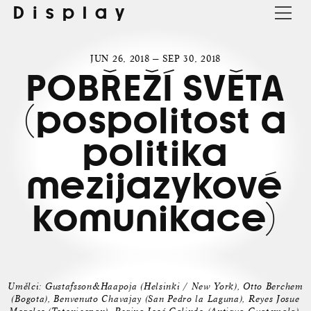
Display
JUN 26, 2018 — SEP 30, 2018
POBŘEŽÍ SVĚTA
(pospolitost a
politika
mezijazykové
komunikace)
Umělci: Gustafsson&Haapoja (Helsinki / New York), Otto Berchem
(Bogota), Benvenuto Chavajay (San Pedro la Laguna), Reyes Josue