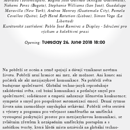
Morales (Totonicapan), Regina José Galindo (Antigua Guatemala),
Nohemi Perez (Bogota), Stephanie Williams (San José), Guadalupe
Maravilla (New York), Andrea Monroy (Guatemala City), Pamela
Cevallos (Quito), Left Hand Rotation (Lisboa), Simon Vega (La
Libertad)
Kurátorské zastřešení: Pablo José Ramírez a Display - Sdružení pro
výzkum a kolektivní praxi
Tuesday 26. June 2018 18:00
Opening:
Na pobřeží se oceán a země spojují a dávají vzniknout novému
životu. Pobřeží není hranice ani mez, ale možnost. Ani konec ani
počátek ale akt mezijazykové komunikace. Na pobřeží světa
budujeme společenství. Globální techno-jazyk reprodukuje
zakódování světa, což brání komunikaci a potlačuje smysl pro
společenství; solidárnost a empatii nahrazuje šílenstvím konkurence;
sympatie a smysl pro pospolitost automatizací emocí. Denní rytmus
života nám znemožňuje smysluplná setkávání. Pobřeží světa sestává
z výstavy a programu pro veřejnost zaměřeného na umělecká
vystoupení poskytující prostor pro mezijazykovou komunikaci, se
zvláštním zřetelem k nezápadním uměleckým postupům a s
nabídkou tvorby, která hledá místa nezávislá na globální techno-