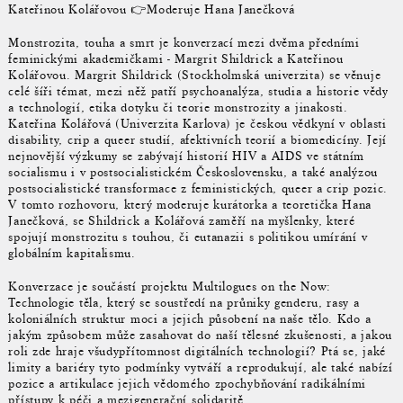
Kateřinou Kolářovou 👉Moderuje Hana Janečková
Monstrozita, touha a smrt je konverzací mezi dvěma předními
feminickými akademičkami - Margrit Shildrick a Kateřinou
Kolářovou. Margrit Shildrick (Stockholmská univerzita) se věnuje
celé šíři témat, mezi něž patří psychoanalýza, studia a historie vědy
a technologií, etika dotyku či teorie monstrozity a jinakosti.
Kateřina Kolářová (Univerzita Karlova) je českou vědkyní v oblasti
disability, crip a queer studií, afektivních teorií a biomedicíny. Její
nejnovější výzkumy se zabývají historií HIV a AIDS ve státním
socialismu i v postsocialistickém Československu, a také analýzou
postsocialistické transformace z feministických, queer a crip pozic.
V tomto rozhovoru, který moderuje kurátorka a teoretička Hana
Janečková, se Shildrick a Kolářová zaměří na myšlenky, které
spojují monstrozitu s touhou, či eutanazii s politikou umírání v
globálním kapitalismu.
Konverzace je součástí projektu Multilogues on the Now:
Technologie těla, který se soustředí na průniky genderu, rasy a
koloniálních struktur moci a jejich působení na naše tělo. Kdo a
jakým způsobem může zasahovat do naší tělesné zkušenosti, a jakou
roli zde hraje všudypřítomnost digitálních technologií? Ptá se, jaké
limity a bariéry tyto podmínky vytváří a reprodukují, ale také nabízí
pozice a artikulace jejich vědomého zpochybňování radikálními
přístupy k péči a mezigenerační solidaritě.