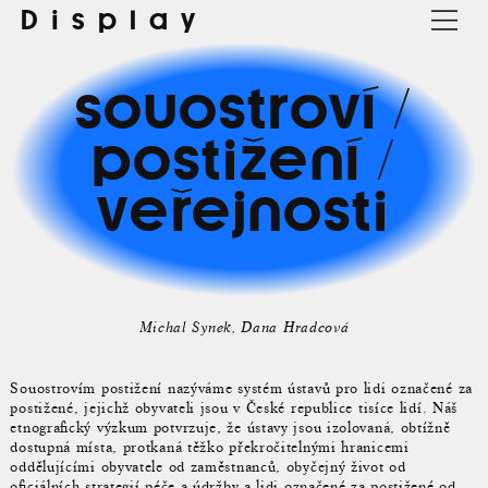
Display
souostroví /
postižení /
veřejnosti
Michal Synek
Dana Hradcová
Souostrovím postižení nazýváme systém ústavů pro lidi označené za
postižené, jejichž obyvateli jsou v České republice tisíce lidí. Náš
etnografický výzkum potvrzuje, že ústavy jsou izolovaná, obtížně
dostupná místa, protkaná těžko překročitelnými hranicemi
oddělujícími obyvatele od zaměstnanců, obyčejný život od
oficiálních strategií péče a údržby a lidi označené za postižené od