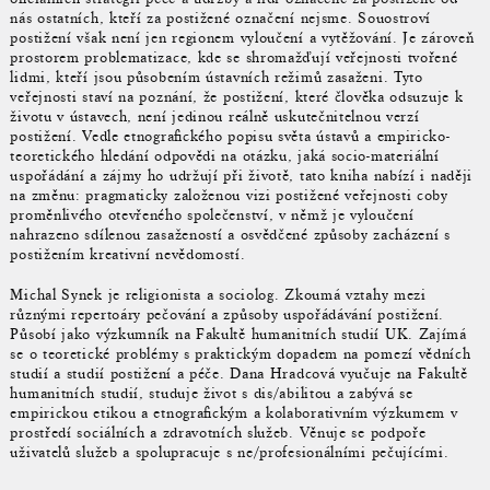
nás ostatních, kteří za postižené označení nejsme. Souostroví
postižení však není jen regionem vyloučení a vytěžování. Je zároveň
prostorem problematizace, kde se shromažďují veřejnosti tvořené
lidmi, kteří jsou působením ústavních režimů zasaženi. Tyto
veřejnosti staví na poznání, že postižení, které člověka odsuzuje k
životu v ústavech, není jedinou reálně uskutečnitelnou verzí
postižení. Vedle etnografického popisu světa ústavů a empiricko-
teoretického hledání odpovědi na otázku, jaká socio-materiální
uspořádání a zájmy ho udržují při životě, tato kniha nabízí i naději
na změnu: pragmaticky založenou vizi postižené veřejnosti coby
proměnlivého otevřeného společenství, v němž je vyloučení
nahrazeno sdílenou zasažeností a osvědčené způsoby zacházení s
postižením kreativní nevědomostí.
Michal Synek je religionista a sociolog. Zkoumá vztahy mezi
různými repertoáry pečování a způsoby uspořádávání postižení.
Působí jako výzkumník na Fakultě humanitních studií UK. Zajímá
se o teoretické problémy s praktickým dopadem na pomezí vědních
studií a studií postižení a péče. Dana Hradcová vyučuje na Fakultě
humanitních studií, studuje život s dis/abilitou a zabývá se
empirickou etikou a etnografickým a kolaborativním výzkumem v
prostředí sociálních a zdravotních služeb. Věnuje se podpoře
uživatelů služeb a spolupracuje s ne/profesionálními pečujícími.