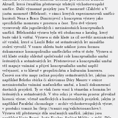
Aktuell, která čtenářům představuje tehdejší východoevropské
umělce. Další významné projekty jsou V momentě (Záhřeb) a V
jiném momentě (Bělehrad), v rámci kterých experimentovali umělci-
kurátoři Nena a Braco Dimitrijevič s konceptem výstavy jako
specifického momentu v prostoru a čase. Tyto dvě výstavy
vystavovaly díla jugoslávských i mezinárodních konceptuálnch
umělců. Bělehradská výstava byla též obohacena o katalog, který
bude také k vidění. Výstava si dále klade za cíl osvětlit mezinárodní
síť vztahů, které si László Beke od sedmdesátých let minulého
století vytvořil. V tomto ohledu bude událost jistou formou
dokumentace kosmopolitního uměleckého světa té doby. Výstava si
též klade otázky ohledně společenské role konceptuálního umění
šedesátých a sedmdesátých let. Představivost a konceptuální umění
též mapuje vnímání a přijetí konceptuálního umění napříč
veřejností, a to hlavně v geopolitickém a kulturním kontextu.
Časová osa této mapy začíná projekty sedmdesátých let, jakými jsou
například Bekeho sbírka či aktivismus Dóry Maurer v otázce
mezinárodního vnímání maďarského umění, a končí dokumentací
dnešních projektů. Ty se však často vrací k tématům a formám let
šedesátých a sedmdesátých. V této sekci je věnován prostor převážně
historii výstav, včetně uměleckých a kurátorských projektů, jakým je
například Paralelní chronologie – archív východoevropských výstav,
v produkci tranzit.hu (http://tranzit.org/exhibitionarchive/).
Výstava též představuje díla současných umělců, jakými jsou
například Virág Bogyó, Judit Fischer, Szilárd Miklós, a další. Díla