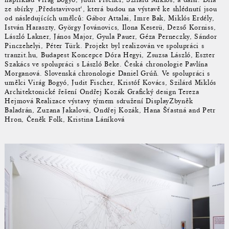
ze sbírky ‚Představivost‘, která budou na výstavě ke shlédnutí jsou
od následujících umělců: Gábor Attalai, Imre Bak, Miklós Erdély,
István Haraszty, György Jovánovics, Ilona Keserü, Dezső Korniss,
László Lakner, János Major, Gyula Pauer, Géza Perneczky, Sándor
Pinczehelyi, Péter Türk. Projekt byl realizován ve spolupráci s
tranzit.hu, Budapest Koncepce Dóra Hegyi, Zsuzsa László, Eszter
Szakács ve spolupráci s László Beke. Česká chronologie Pavlína
Morganová. Slovenská chronologie Daniel Grúň. Ve spolupráci s
umělci Virág Bogyó, Judit Fischer, Kristóf Kovács, Szilárd Miklós
Architektonické řešení Ondřej Kozák Grafický design Tereza
Hejmová Realizace výstavy týmem sdružení DisplayZbyněk
Baladrán, Zuzana Jakalová, Ondřej Kozák, Hana Šťastná and Petr
Hron, Čeněk Folk, Kristina Láníková