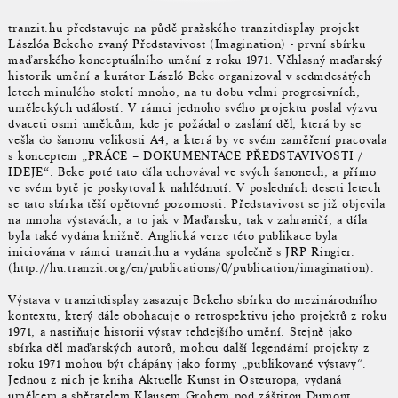
tranzit.hu představuje na půdě pražského tranzitdisplay projekt
Lászlóa Bekeho zvaný Představivost (Imagination) - první sbírku
maďarského konceptuálního umění z roku 1971. Věhlasný maďarský
historik umění a kurátor László Beke organizoval v sedmdesátých
letech minulého století mnoho, na tu dobu velmi progresivních,
uměleckých událostí. V rámci jednoho svého projektu poslal výzvu
dvaceti osmi umělcům, kde je požádal o zaslání děl, která by se
vešla do šanonu velikosti A4, a která by ve svém zaměření pracovala
s konceptem „PRÁCE = DOKUMENTACE PŘEDSTAVIVOSTI /
IDEJE“. Beke poté tato díla uchovával ve svých šanonech, a přímo
ve svém bytě je poskytoval k nahlédnutí. V posledních deseti letech
se tato sbírka těší opětovné pozornosti: Představivost se již objevila
na mnoha výstavách, a to jak v Maďarsku, tak v zahraničí, a díla
byla také vydána knižně. Anglická verze této publikace byla
iniciována v rámci tranzit.hu a vydána společně s JRP Ringier.
(http://hu.tranzit.org/en/publications/0/publication/imagination).
Výstava v tranzitdisplay zasazuje Bekeho sbírku do mezinárodního
kontextu, který dále obohacuje o retrospektivu jeho projektů z roku
1971, a nastiňuje historii výstav tehdejšího umění. Stejně jako
sbírka děl maďarských autorů, mohou další legendární projekty z
roku 1971 mohou být chápány jako formy „publikované výstavy“.
Jednou z nich je kniha Aktuelle Kunst in Osteuropa, vydaná
umělcem a sběratelem Klausem Grohem pod záštitou Dumont