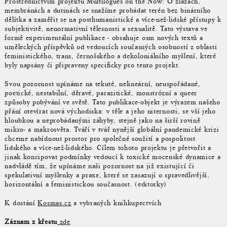
Prostřednictvím projektu Multilogues on the Now: O žlázách,
membránách a dutinách se snažíme probádat terén bez binárního
dělítka a zaměřit se na posthumanistické a více-než-lidské přístupy k
subjektivitě, nenormativní tělesnosti a sexualitě. Tato výstava ve
formě experimentální publikace - obsahuje osm nových textů a
uměleckých příspěvků od vedoucích současných osobností z oblasti
feministického, trans, černošského a dekoloniálního myšlení, které
byly napsány či připraveny specificky pro tento projekt.
Svou pozornost upínáme na tekuté, nelineární, neuspořádané,
poetické, nestabilní, děravé, parazitické, monstrózní a queer
způsoby pobývání ve světě. Tato publikace-objekt je výrazem našeho
přání otevírat nová východiska: v těle a jeho niternosti, se vší jeho
hloubkou a neprobádanými záhyby, stejně jako na širší rovině
mikro- a makrosvěta. Tváří v tvář nynější globální pandemické krizi
chceme nabídnout prostor pro společné soužití a pospolitost
lidského a více-než-lidského. Cílem tohoto projektu je přetvořit a
jinak koncipovat podmínky vedoucí k toxické mocenské dynamice a
nadvládě tím, že upínáme naši pozornost na již existující či
spekulativní myšlenky a praxe, které se zasazují o spravedlivější,
horizontální a feministickou současnost. (editorky)
K dostání
Kosmas.cz
a vybraných knihkupectvích
Záznam z křestu
zde