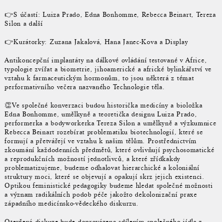
👉S účastí: Luiza Prado, Edna Bonhomme, Rebecca Beinart, Tereza
Silon a další
👉Kurátorky: Zuzana Jakalová, Hana Janec-Kova a Display
Antikoncepční implantáty na dálkové ovládání testované v Africe,
typologie zvířat a biometrie, jihoamerické a africké bylinkářství ve
vztahu k farmaceutickým hormonům, to jsou některá z témat
performativního večera nazvaného Technologie těla.
👏Ve společné konverzaci budou historička medicíny a bioložka
Edna Bonhomme, umělkyně a teoretička designu Luiza Prado,
performerka a bodyworkerka Tereza Silon a umělkyně a výzkumnice
Rebecca Beinart rozebírat problematiku biotechnologií, které se
formují a přetvářejí ve vztahu k našim tělům. Prostřednictvím
zkoumání každodenních předmětů, které ovlivňují psychosomatické
a reprodukčních možností jednotlivců, a které zřídkakdy
problematizujeme, budeme odhalovat hierarchické a koloniální
struktury moci, které se objevují a opakují skrz jejich existenci.
Optikou feministické pedagogiky budeme hledat společné možnosti
a význam radikálních podob péče jakožto dekolonizační praxe
západního medicínsko-vědeckého diskurzu.
Otevřená diskuze bude doprovázena sdílením společného jídla z