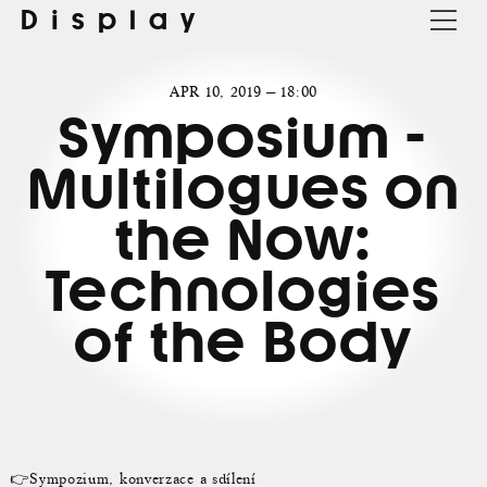
Display
APR 10, 2019 — 18:00
Symposium -
Multilogues on
the Now:
Technologies
of the Body
👉Sympozium, konverzace a sdílení