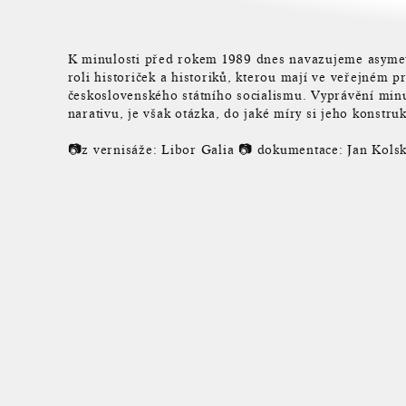
K minulosti před rokem 1989 dnes navazujeme asymetr
roli historiček a historiků, kterou mají ve veřejném p
československého státního socialismu. Vyprávění minu
narativu, je však otázka, do jaké míry si jeho konstru
📷z vernisáže: Libor Galia 📷 dokumentace: Jan Kols