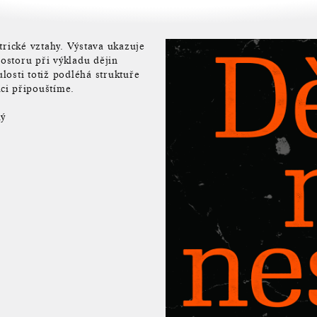
ické vztahy. Výstava ukazuje
rostoru při výkladu dějin
losti totiž podléhá struktuře
kci připouštíme.
ký