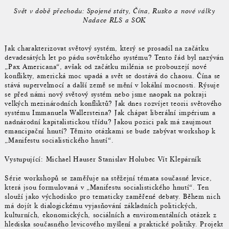
Svět v době přechodu: Spojené státy, Čína, Rusko a nové války
Nadace RLS a SOK
Jak charakterizovat světový systém, který se prosadil na začátku
devadesátých let po pádu sovětského systému? Tento řád byl nazýván
„Pax Americana“, avšak od začátku milénia se probouzejí nové
konflikty, americká moc upadá a svět se dostává do chaosu. Čína se
stává supervelmocí a další země se mění v lokální mocnosti. Rýsuje
se před námi nový světový systém nebo jsme naopak na pokraji
velkých mezinárodních konfliktů? Jak dnes rozvíjet teorii světového
systému Immanuela Wallersteina? Jak chápat liberální impérium a
nadnárodní kapitalistickou třídu? Jakou pozici pak má zaujmout
emancipační hnutí? Těmito otázkami se bude zabývat workshop k
„Manifestu socialistického hnutí“.
Vystupující: Michael Hauser Stanislav Holubec Vít Klepárník
Série workshopů se zaměřuje na stěžejní témata současné levice,
která jsou formulovaná v „Manifestu socialistického hnutí“. Ten
slouží jako východisko pro tematicky zaměřené debaty. Během nich
má dojít k dialogickému vyjasňování základních politických,
kulturních, ekonomických, sociálních a enviromentálních otázek z
hlediska současného levicového myšlení a praktické politiky. Projekt