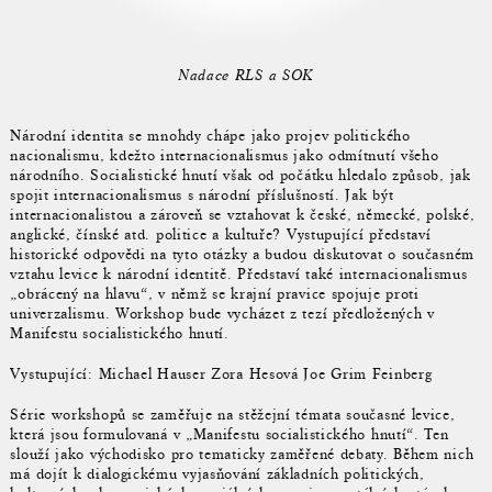
Nadace RLS a SOK
Národní identita se mnohdy chápe jako projev politického
nacionalismu, kdežto internacionalismus jako odmítnutí všeho
národního. Socialistické hnutí však od počátku hledalo způsob, jak
spojit internacionalismus s národní příslušností. Jak být
internacionalistou a zároveň se vztahovat k české, německé, polské,
anglické, čínské atd. politice a kultuře? Vystupující představí
historické odpovědi na tyto otázky a budou diskutovat o současném
vztahu levice k národní identitě. Představí také internacionalismus
„obrácený na hlavu“, v němž se krajní pravice spojuje proti
univerzalismu. Workshop bude vycházet z tezí předložených v
Manifestu socialistického hnutí.
Vystupující: Michael Hauser Zora Hesová Joe Grim Feinberg
Série workshopů se zaměřuje na stěžejní témata současné levice,
která jsou formulovaná v „Manifestu socialistického hnutí“. Ten
slouží jako východisko pro tematicky zaměřené debaty. Během nich
má dojít k dialogickému vyjasňování základních politických,