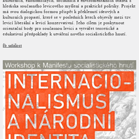
kulturních, ekonomických, sociálních a enviromentálních otázek z
hlediska současného levicového myšlení a praktické politiky. Projekt
má svou dialogickou formou přispět k překlenutí ideových a
kulturních propastí, které se v posledních letech objevily mezi tzv.
levicí liberální a levicí konzervativní. Jeho cílem je poskytnout
orientační body pro současnou levici a vytvářet teoretické a
edukativní předpoklady k utváření nového socialistického hnutí.
fb událost