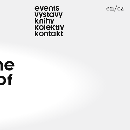
en
cz
events
výstavy
knihy
kolektiv
kontakt
he
of