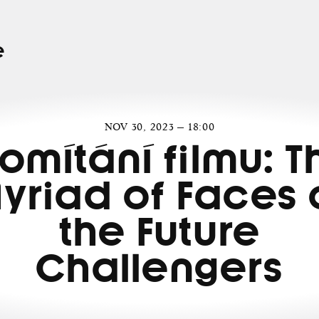
e
NOV 30, 2023 — 18:00
romítání filmu: T
yriad of Faces 
the Future
Challengers