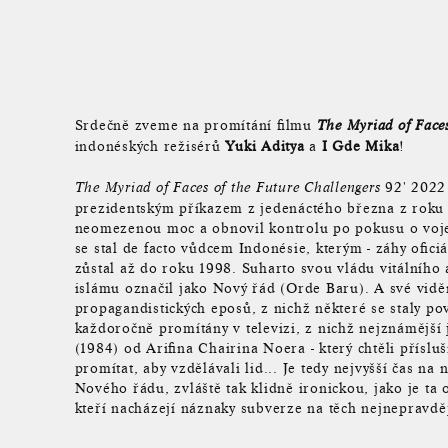
Srdečně zveme na promítání filmu
The Myriad of Faces
indonéských režisérů
Yuki Aditya
a
I Gde Mika
!
92' 2022
The Myriad of Faces of the Future Challengers
prezidentským příkazem z jedenáctého března z roku 
neomezenou moc a obnovil kontrolu po pokusu o vojen
se stal de facto vůdcem Indonésie, kterým - záhy ofic
zůstal až do roku 1998. Suharto svou vládu vitálního
islámu označil jako Nový řád (Orde Baru). A své vidě
propagandistických eposů, z nichž některé se staly po
každoročně promítány v televizi, z nichž nejznámějš
(1984) od Arifina Chairina Noera - který chtěli přísl
promítat, aby vzdělávali lid... Je tedy nejvyšší čas na
Nového řádu, zvláště tak klidně ironickou, jako je ta
kteří nacházejí náznaky subverze na těch nejnepravd