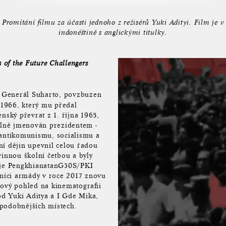
Promítání filmu za účasti jednoho z režisérů Yuki Adityi. Film je v
indonéštině s anglickými titulky.
 of the Future Challengers
 Generál Suharto, povzbuzen
1966, který mu předal
ský převrat z 1. října 1965,
iálně jmenován prezidentem -
 antikomunismu, socialismu a
ní dějin upevnil celou řadou
vinnou školní četbou a byly
í je PengkhianatanG30S/PKI
ušníci armády v roce 2017 znovu
 nový pohled na kinematografii
 od Yuki Aditya a I Gde Mika,
ěpodobnějších místech.