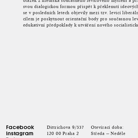
otázek z hlediska současného levicového myšlení a pra
svou dialogickou formou přispět k překlenutí ideových
se v posledních letech objevily mezi tzv. levicí liberál
cílem je poskytnout orientační body pro současnou levi
edukativní předpoklady k utváření nového socialistick
Facebook
Dittrichova 9/337
Otevírací doba:
Instagram
120 00 Praha 2
Středa — Neděle