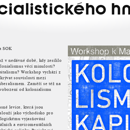
cialistického hn
a SOK
až v nedávné době, kdy zesílilo
lonialismus věcí minulosti?
apitalismu? Workshop vychází z
krývat souvislosti mezi
iberalismem. Zaměří se též na
osvobození od kolonialismu
sné levice, která jsou
 slouží jako východisko pro
alogickému vyjasňování
iálních a enviromentálních