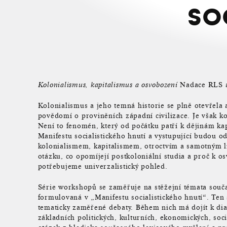
so
Nadace RLS 
Kolonialismus, kapitalismus a osvobození
Kolonialismus a jeho temná historie se plně otevřela 
povědomí o proviněních západní civilizace. Je však ko
Není to fenomén, který od počátku patří k dějinám k
Manifestu socialistického hnutí a vystupující budou od
kolonialismem, kapitalismem, otroctvím a samotným l
otázku, co opomíjejí postkoloniální studia a proč k 
potřebujeme univerzalistický pohled.
Série workshopů se zaměřuje na stěžejní témata souča
formulovaná v „Manifestu socialistického hnutí“. Ten
tematicky zaměřené debaty. Během nich má dojít k di
základních politických, kulturních, ekonomických, soc