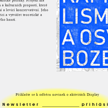
ktické politiky. Projekt má
 a kulturních propastí, které
ní a levicí konzervativní. Jeho
ci a vytvářet teoretické a
ého hnutí.
Přihlašte se k odběru novinek o aktivitách Display
Newsletter