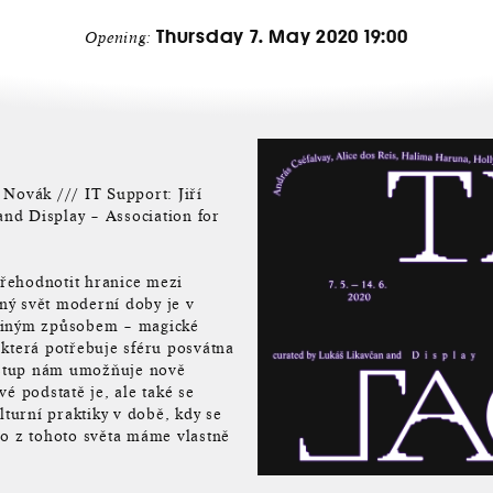
Thursday 7. May 2020 19:00
Opening:
 Novák /// IT Support: Jiří
nd Display – Association for
řehodnotit hranice mezi
ný svět moderní doby je v
 jiným způsobem – magické
 která potřebuje sféru posvátna
řístup nám umožňuje nově
é podstatě je, ale také se
lturní praktiky v době, kdy se
Co z tohoto světa máme vlastně
?