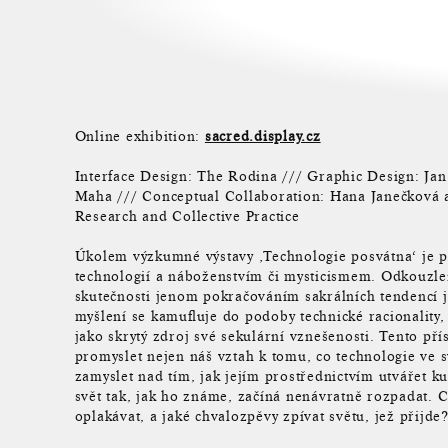
Online exhibition:
sacred.display.cz
Interface Design: The Rodina /// Graphic Design: Jan
Maha /// Conceptual Collaboration: Hana Janečková a
Research and Collective Practice
Úkolem výzkumné výstavy ‚Technologie posvátna‘ je p
technologií a náboženstvím či mysticismem. Odkouzle
skutečnosti jenom pokračováním sakrálních tendencí
myšlení se kamufluje do podoby technické racionality,
jako skrytý zdroj své sekulární vznešenosti. Tento p
promyslet nejen náš vztah k tomu, co technologie ve sv
zamyslet nad tím, jak jejím prostřednictvím utvářet ku
svět tak, jak ho známe, začíná nenávratně rozpadat. 
oplakávat, a jaké chvalozpěvy zpívat světu, jež přijde