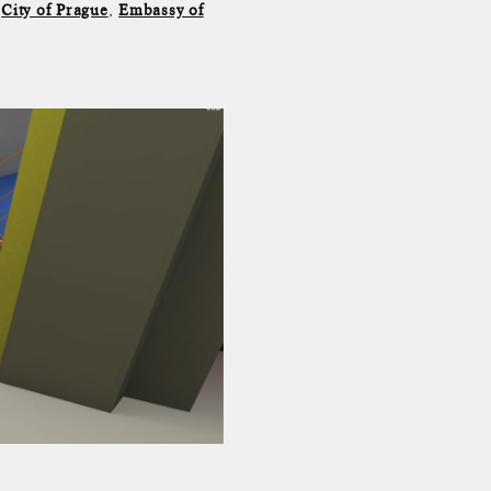
,
City of Prague
,
Embassy of