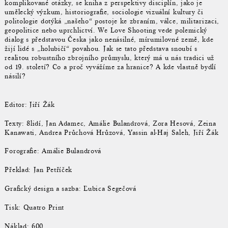
komplikované otázky, se kniha z perspektivy disciplín, jako je
umělecký výzkum, historiografie, sociologie vizuální kultury či
politologie dotýká „našeho“ postoje ke zbraním, válce, militarizaci,
geopolitice nebo uprchlictví. We Love Shooting vede polemický
dialog s představou Česka jako nenásilné, mírumilovné země, kde
žijí lidé s „holubičí“ povahou. Jak se tato představa snoubí s
realitou robustního zbrojního průmyslu, který má u nás tradici už
od 19. století? Co a proč vyvážíme za hranice? A kde vlastně bydlí
násilí?
Editor: Jiří Žák
Texty: 8lidí, Jan Adamec, Amálie Bulandrová, Zora Hesová, Zeina
Kanawati, Andrea Průchová Hrůzová, Yassin al-Haj Saleh, Jiří Žák
Forografie: Amálie Bulandrová
Překlad: Jan Petříček
Grafický design a sazba: Ľubica Segečová
Tisk: Quatro Print
Náklad: 600