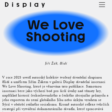
Display
We Love
Shooting
Jiří Žák
8lidí
V roce 2023 uvedl autorský kolektiv tvořený divadelní skupinou
8lidí a umělcem Jiřím Žákem v galerii Display divadelní inscenaci
We Love Shooting, které je věnována tato publikace. Samotnou
inscenaci bere jako výchozí bod pro širší úvahy nad tématy hry,
například historií československého a českého zbrojního průmyslu a
jeho exportem do zemí globálního Jihu nebo úzkým vztahem se
Sýrií v období reálného socialismu. Kromě autorské reflexe tvůrčích
strategií při vytváření dokumentárního divadla, které zpracovává